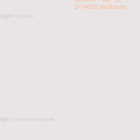
D-74072 Heilbronn
rigin / Країна
Email
: info@treffpunkt
uage / рівень володіння