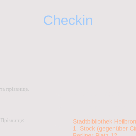
Checkin
 та прізвище:
Veranstaltungsort:
"Treffpunkt Deutsch"
 Прізвище:
Stadtbibliothek Heilbro
1. Stock (gegenüber C
Berliner Platz 12