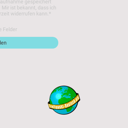
taufnahme gespeichert
 Mir ist bekannt, dass ich
rzeit widerrufen kann.
*
e Felder
den