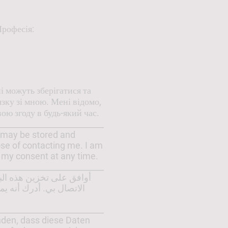
Професія:
і можуть зберігатися та
язку зі мною. Мені відомо,
ою згоду в будь-який час.
__________________________
a may be stored and
se of contacting me. I am
 my consent at any time.
__________________________
الاتصال بي. أدرك أنه يم
__________________________
nden, dass diese Daten