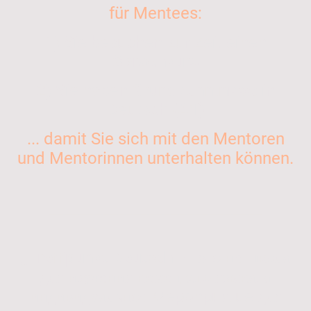
für Mentees:
1) Sie besuchen zur Zeit einen
Sprachkurs
2) Sie haben
Grundkenntnisse
in
Deutsch
(A1)
... damit Sie sich mit den Mentoren
und Mentorinnen unterhalten können.
____________________________
„Treffpunkt Deutsch“
– это не школа
для изучения немецкого языка, а
индивидуальное Meponpuятue для