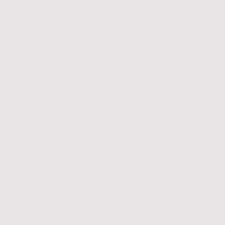
всех тех, кто хочет говорить на
немецком языке. Поэтому необходимо,
чтобы вы посещали куpcы для
изучения немецкого языка, минимум
уpoвень A1. Таким образом вы
достигнитe у нас наибольший успех в
улучшении своих знаний немецкого
языка.
نقطة اللقاء لتحدث اللغة الالمانية هي
ليست مدرسة لغات، بل هي عرض فردي
لجميع الراغبين في تعلم اللغة الالمانية،
لذلك من الضروري ان يكون الشخص
مسبقاً قد التحق بمدرسة تعلم اللغة
الالمانية على الأقل بمستوى A1. بهذه
الطريقة تتحقق اكبر نسبة نجاح في