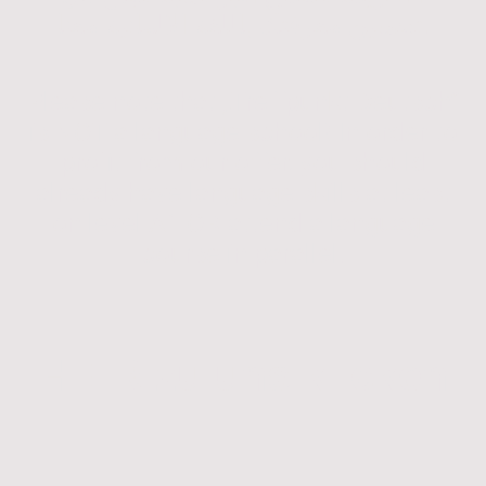
تحسين معرفتك باللغة الالمانية معنا.
Please note that „Treffpunkt Deutsch“
is NOT a language school! In order to
profit from our offer, you should
already have language skills at least
on level A1 OR attend a language
course in parallel.
HIER zu uns klicken