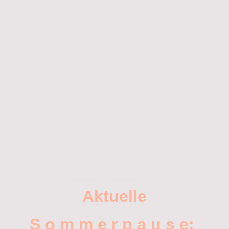
Deutsch
Deutsche Sprache für
alle
Seit 2016
________________________________
Aktuelle
S o m m e r p a u s e: