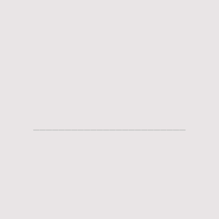
In der Stadtbibliothek
Heilbronn
jeden MONTAG 15-17h
________________________
Ausser:
03./10./17./24. Aug 2026
21./28.Dez. 2026
04. Jan. 2027