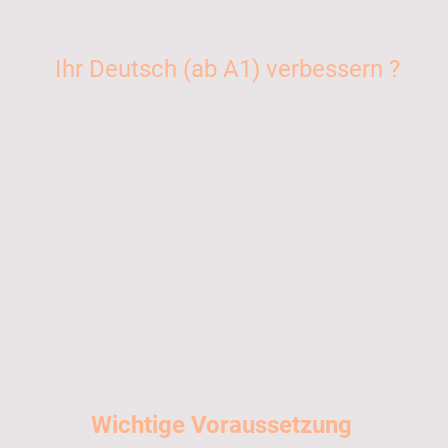
Als Mentee
Ihr Deutsch (ab A1) verbessern ?
___________________________
Sie sind herzlich willkommen !
- Eine vorherige Anmeldung ist nicht
notwendig -
____________________________
Wichtige Voraussetzung