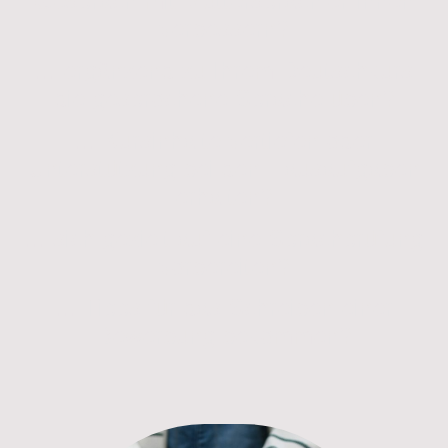
Gespräch mit Muttersprachler*innen
verbessern?
... ergänzend zu Ihrem Deutschkurs
die gesprochene Sprache üben?
... Kursinhalte vertiefen oder
Unterstützung bei den Hausaufgaben
erhalten?
... sich gezielt auf eine Sprachprüfung
vorbereiten?
... Tipps für das Schreiben einer
Bewerbung bekommen?