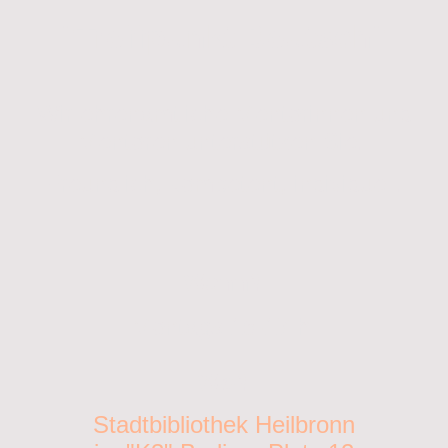
"Treffpunkt Deutsch"
Wir ehrenamtliche Mentorinnen und
Mentoren unterstützen Sie.
Freundlich, kompetent, individuell.
Wann?
Montags 15-17 h
Wo?
Stadtbibliothek Heilbronn