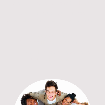
die gesprochene Sprache üben?
... Kursinhalte vertiefen oder
Unterstützung bei den Hausaufgaben
geben?
... Mentees gezielt auf eine
Sprachprüfung vorbereiten?
... Tipps für das Schreiben einer
Bewerbung geben?