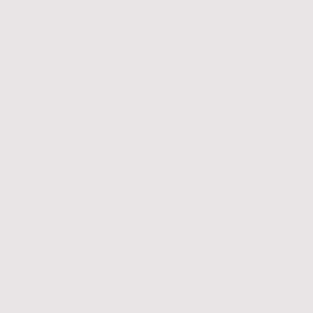
___________________
Sie möchten als
Mentor...
... im Ehrenamt mit Freude an der
deutschen Sprache im Gespräch mit
Nicht-Muttersprachler*innen deren
Deutschkenntnisse verbessern?
... ergänzend zu deren Deutschkursen